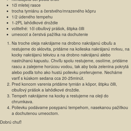
1čl mletej rasce
trocha tymiánu a čerstvého/mrazeného kôpru
1/2 údeného tempehu
1-2PL lahôdkové droždie
voliteľné: 1čl cibuľový prášok, štipka čilli
umeocot a čerstvá pažítka na dochutenie
Na troche oleja nakrájame na drobno nakrájanú cibuľu a
restujeme do sklovita, pridáme na kolieska nakrájanú mrkvu, na
kocky nakrájanú tekvicu a na drobno nakrájanú alebo
nastrúhanú kapustu. Chvíľu spolu restujeme, osolíme, pridáme
rascu a zalejeme horúcou vodou, tak aby bola zelenina pokrytá
alebo podľa toho ako hustú polievku preferujeme. Necháme
variť s kúskom sedana cca 20-25minút.
Pred koncom varenia pridáme tymián a kôpor, štipku čilli,
cibuľový prášok a lahôdkové droždie.
Tempeh nakrájame na kocky a restujeme na oleji do
chrumkava.
Polievku podávame posypanú tempehom, nasekanou pažítkou
a dochutenou umeoctom.
Dobrú chuť!