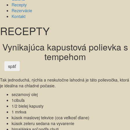
Recepty
Rezervácie
Kontakt
RECEPTY
Vynikajúca kapustová polievka s
tempehom
späť
Tak jednoduchá, rýchla a neskutočne lahodná je táto polievočka, ktorá
je ideálna na chladné počasie.
sezamový olej
1cibuľa
1/2 bielej kapusty
1 mrkva
kúsok maslovej tekvice (cca veľkosť dlane)
kúsok zeleru sedana na vyvarenie
himalájska soľ podľa chuti