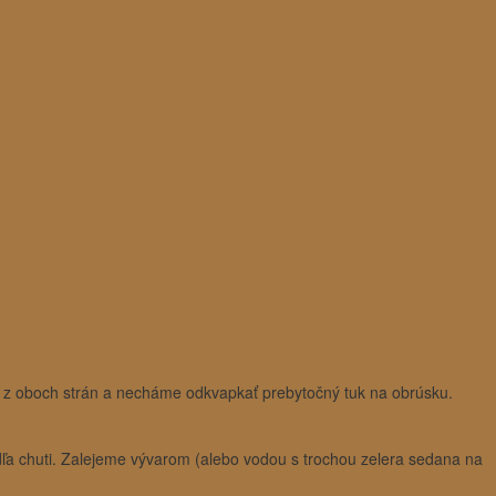
 z oboch strán a necháme odkvapkať prebytočný tuk na obrúsku.
odľa chuti. Zalejeme vývarom (alebo vodou s trochou zelera sedana na