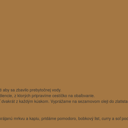
 aby sa zbavilo prebytočnej vody.
iencie, z ktorých pripravíme cestíčko na obaľovanie.
 dvakrát z každým kúskom. Vyprážame na sezamovom oleji do zlatista
akrájanú mrkvu a kapiu, pridáme pomodoro, bobkový list, curry a soľ p