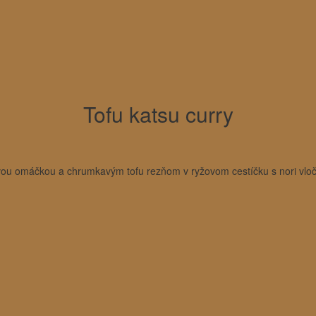
Tofu katsu curry
ovou omáčkou a chrumkavým tofu rezňom v ryžovom cestíčku s nori vloč