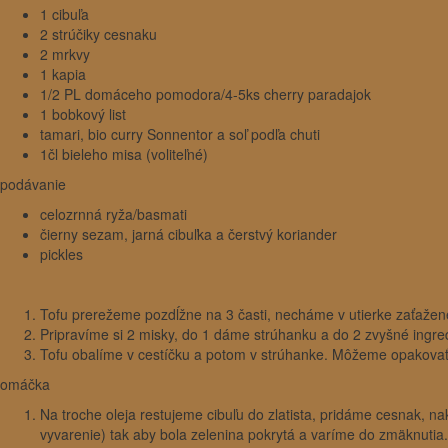
1 cibuľa
2 strúčiky cesnaku
2 mrkvy
1 kapia
1/2 PL domáceho pomodora/4-5ks cherry paradajok
1 bobkový list
tamari, bio curry Sonnentor a soľ podľa chuti
1čl bieleho misa (voliteľné)
podávanie
celozrnná ryža/basmati
čierny sezam, jarná cibuľka a čerstvý koriander
pickles
Tofu prerežeme pozdĺžne na 3 časti, necháme v utierke zaťažené
Pripravíme si 2 misky, do 1 dáme strúhanku a do 2 zvyšné ingred
Tofu obalíme v cestíčku a potom v strúhanke. Môžeme opakovať
omáčka
Na troche oleja restujeme cibuľu do zlatista, pridáme cesnak, n
vyvarenie) tak aby bola zelenina pokrytá a varíme do zmäknutia.