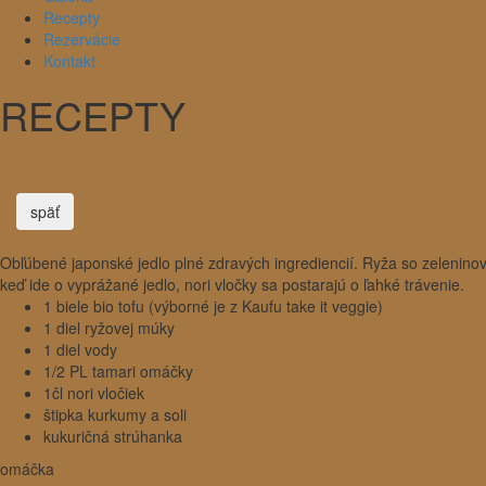
Recepty
Rezervácie
Kontakt
RECEPTY
späť
Obľúbené japonské jedlo plné zdravých ingrediencií. Ryža so zelenin
keď ide o vyprážané jedlo, nori vločky sa postarajú o ľahké trávenie.
1 biele bio tofu (výborné je z Kaufu take it veggie)
1 diel ryžovej múky
1 diel vody
1/2 PL tamari omáčky
1čl nori vločiek
štipka kurkumy a soli
kukuričná strúhanka
omáčka