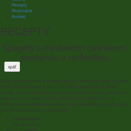
Recepty
Rezervácie
Kontakt
RECEPTY
Špagety s medvedím cesnakom,
smotanou a reďkvičkou
späť
Ľahké, jarné cestoviny bez lepku, laktózy na rastlinnej báze. Na jar je
dobre telo detoxikovať, k čomu nám skvele dopomôže medvedí
cesnak. Táto úžasná liečivá bylina nám posilňuje imunitu, pomáha pri
vysokom tlaku, kŕčových žilách, žalúdočných problémoch, má
antibiotické a antibakteriálne účinky a veľa ďalších prínosov pre naše
telo. Škoda by bola si ju nevychutnať.
ryžové špagety
1
PL olivový olej
1
-
2
dc hrášok