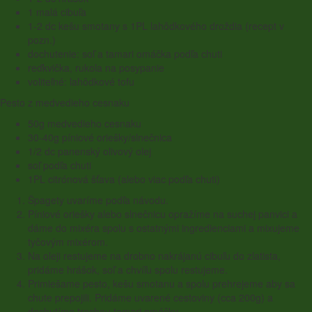
1
malá cibuľa
1
-
2
dc kešu smotany s
1
PL lahôdkového droždia (recept v
pozn.)
dochutenie: soľ a tamari omáčka podľa chuti
reďkvička, rukola na posypanie
voliteľné: lahôdkové tofu
Pesto z medvedieho cesnaku
50
g medvedieho cesnaku
30
-
40
g píniové oriešky/slnečnica
1
/
2
dc panenský olivový olej
soľ podľa chuti
1
PL citrónová šťava (alebo viac podľa chuti)
Špagety uvaríme podľa návodu.
Píniové oriešky alebo slnečnicu opražíme na suchej panvici a
dáme do mixéra spolu s ostatnými ingredienciami a mixujeme
tyčovým mixérom.
Na oleji restujeme na drobno nakrájanú cibuľu do zlatista,
pridáme hrášok, soľ a chvíľu spolu restujeme.
Primiešame pesto, kešu smotanu a spolu prehrejeme aby sa
chute prepojili. Pridáme uvarené cestoviny (cca
200
g) a
dochutíme trochou tamari omáčky.