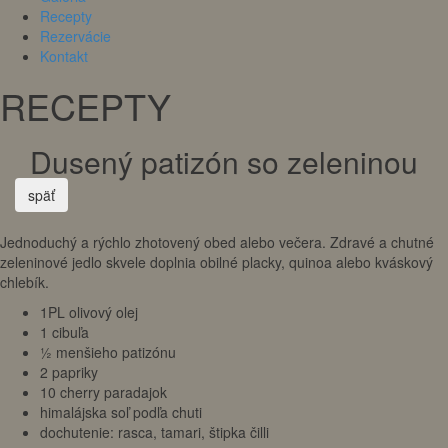
Recepty
Rezervácie
Kontakt
RECEPTY
Dusený patizón so zeleninou
späť
Jednoduchý a rýchlo zhotovený obed alebo večera. Zdravé a chutné
zeleninové jedlo skvele doplnia obilné placky, quinoa alebo kváskový
chlebík.
1PL olivový olej
1 cibuľa
½ menšieho patizónu
2 papriky
10 cherry paradajok
himalájska soľ podľa chuti
dochutenie: rasca, tamari, štipka čilli